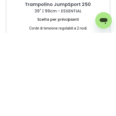
Trampolino JumpSport 250
39" | 99cm - ESSENTIAL
Scelta per principianti
Corde di tensione regolabili a 2 nodi
Valutazione del peso: fino a 275 libbre | 125 kg
84,12 Petal Mat
299,00 €
ACUISTA ORA
