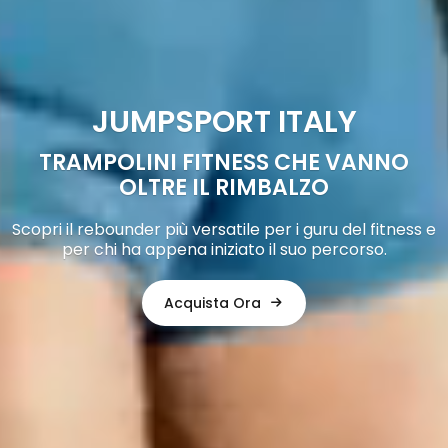
JUMPSPORT ITALY
TRAMPOLINI FITNESS CHE VANNO
OLTRE IL RIMBALZO
Scopri il rebounder più versatile per i guru del fitness e
per chi ha appena iniziato il suo percorso.
Acquista Ora
